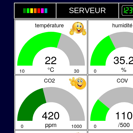
SERVEUR
█
█
█
█
█
█
█